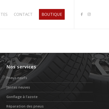
NTES
CONTACT
BOUTIQUE
Nos services
Pneus neufs
Jantes neuves
Gonflage à l’azote
Réparation des pneus