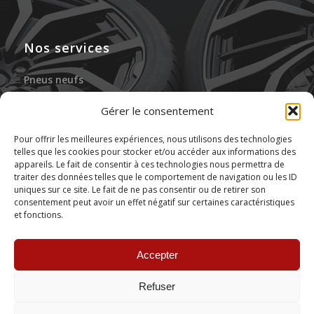
Nos services
Pneus neufs
Jantes neuves
Gérer le consentement
Gonflage à l’azote
Pour offrir les meilleures expériences, nous utilisons des technologies
telles que les cookies pour stocker et/ou accéder aux informations des
Réparation des pneus
appareils. Le fait de consentir à ces technologies nous permettra de
traiter des données telles que le comportement de navigation ou les ID
Stockage de pneus
uniques sur ce site. Le fait de ne pas consentir ou de retirer son
consentement peut avoir un effet négatif sur certaines caractéristiques
et fonctions.
Montage de pneus
Accepter
Refuser