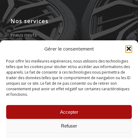
Nos services
Pneus neufs
Jantes neuves
Gérer le consentement
Gonflage à l’azote
Pour offrir les meilleures expériences, nous utilisons des technologies
telles que les cookies pour stocker et/ou accéder aux informations des
Réparation des pneus
appareils. Le fait de consentir à ces technologies nous permettra de
traiter des données telles que le comportement de navigation ou les ID
Stockage de pneus
uniques sur ce site. Le fait de ne pas consentir ou de retirer son
consentement peut avoir un effet négatif sur certaines caractéristiques
et fonctions.
Montage de pneus
Accepter
Refuser