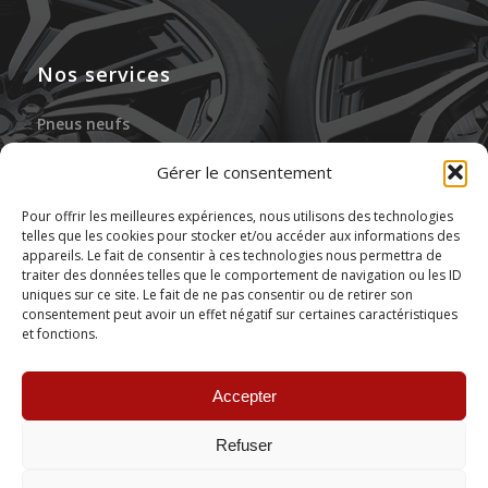
Nos services
Pneus neufs
Jantes neuves
Gérer le consentement
Gonflage à l’azote
Pour offrir les meilleures expériences, nous utilisons des technologies
telles que les cookies pour stocker et/ou accéder aux informations des
Réparation des pneus
appareils. Le fait de consentir à ces technologies nous permettra de
traiter des données telles que le comportement de navigation ou les ID
Stockage de pneus
uniques sur ce site. Le fait de ne pas consentir ou de retirer son
consentement peut avoir un effet négatif sur certaines caractéristiques
et fonctions.
Montage de pneus
Accepter
Refuser