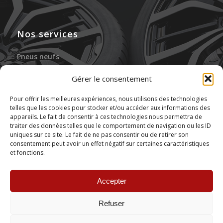
Nos services
Pneus neufs
Jantes neuves
Gérer le consentement
Gonflage à l’azote
Pour offrir les meilleures expériences, nous utilisons des technologies
telles que les cookies pour stocker et/ou accéder aux informations des
Réparation des pneus
appareils. Le fait de consentir à ces technologies nous permettra de
traiter des données telles que le comportement de navigation ou les ID
Stockage de pneus
uniques sur ce site. Le fait de ne pas consentir ou de retirer son
consentement peut avoir un effet négatif sur certaines caractéristiques
et fonctions.
Montage de pneus
Accepter
Refuser