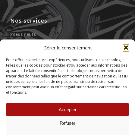
Nos services
Pneus neufs
Jantes neuves
Gérer le consentement
Gonflage à l’azote
Pour offrir les meilleures expériences, nous utilisons des technologies
telles que les cookies pour stocker et/ou accéder aux informations des
Réparation des pneus
appareils. Le fait de consentir à ces technologies nous permettra de
traiter des données telles que le comportement de navigation ou les ID
Stockage de pneus
uniques sur ce site. Le fait de ne pas consentir ou de retirer son
consentement peut avoir un effet négatif sur certaines caractéristiques
et fonctions.
Montage de pneus
Accepter
Refuser