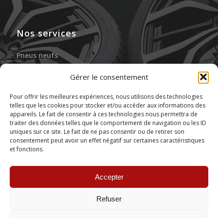
Nos services
Pneus neufs
Jantes neuves
Gérer le consentement
Gonflage à l’azote
Pour offrir les meilleures expériences, nous utilisons des technologies
telles que les cookies pour stocker et/ou accéder aux informations des
Réparation des pneus
appareils. Le fait de consentir à ces technologies nous permettra de
traiter des données telles que le comportement de navigation ou les ID
Stockage de pneus
uniques sur ce site. Le fait de ne pas consentir ou de retirer son
consentement peut avoir un effet négatif sur certaines caractéristiques
et fonctions.
Montage de pneus
Accepter
Refuser