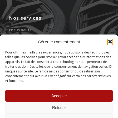
Nos services
Pneus neufs
Jantes neuves
Gérer le consentement
Gonflage à l’azote
Pour offrir les meilleures expériences, nous utilisons des technologies
telles que les cookies pour stocker et/ou accéder aux informations des
Réparation des pneus
appareils. Le fait de consentir à ces technologies nous permettra de
traiter des données telles que le comportement de navigation ou les ID
Stockage de pneus
uniques sur ce site. Le fait de ne pas consentir ou de retirer son
consentement peut avoir un effet négatif sur certaines caractéristiques
et fonctions.
Montage de pneus
Accepter
Refuser