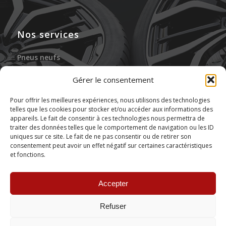
Nos services
Pneus neufs
Jantes neuves
Gérer le consentement
Gonflage à l’azote
Pour offrir les meilleures expériences, nous utilisons des technologies
telles que les cookies pour stocker et/ou accéder aux informations des
Réparation des pneus
appareils. Le fait de consentir à ces technologies nous permettra de
traiter des données telles que le comportement de navigation ou les ID
Stockage de pneus
uniques sur ce site. Le fait de ne pas consentir ou de retirer son
consentement peut avoir un effet négatif sur certaines caractéristiques
et fonctions.
Montage de pneus
Accepter
Refuser