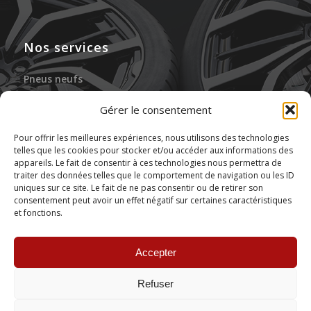
Nos services
Pneus neufs
Jantes neuves
Gérer le consentement
Gonflage à l’azote
Pour offrir les meilleures expériences, nous utilisons des technologies
telles que les cookies pour stocker et/ou accéder aux informations des
Réparation des pneus
appareils. Le fait de consentir à ces technologies nous permettra de
traiter des données telles que le comportement de navigation ou les ID
Stockage de pneus
uniques sur ce site. Le fait de ne pas consentir ou de retirer son
consentement peut avoir un effet négatif sur certaines caractéristiques
et fonctions.
Montage de pneus
Accepter
Refuser