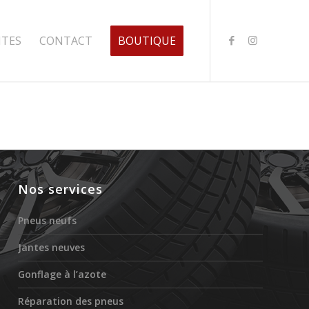
NTES
CONTACT
BOUTIQUE
Nos services
Pneus neufs
Jantes neuves
Gonflage à l’azote
Réparation des pneus