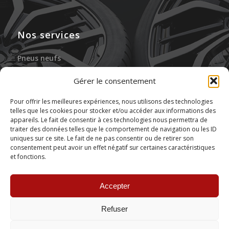
Nos services
Pneus neufs
Jantes neuves
Gérer le consentement
Gonflage à l’azote
Pour offrir les meilleures expériences, nous utilisons des technologies
telles que les cookies pour stocker et/ou accéder aux informations des
Réparation des pneus
appareils. Le fait de consentir à ces technologies nous permettra de
traiter des données telles que le comportement de navigation ou les ID
Stockage de pneus
uniques sur ce site. Le fait de ne pas consentir ou de retirer son
consentement peut avoir un effet négatif sur certaines caractéristiques
et fonctions.
Montage de pneus
Accepter
Refuser