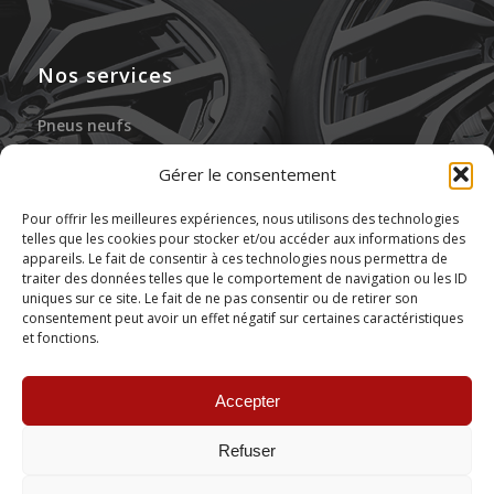
Nos services
Pneus neufs
Jantes neuves
Gérer le consentement
Gonflage à l’azote
Pour offrir les meilleures expériences, nous utilisons des technologies
telles que les cookies pour stocker et/ou accéder aux informations des
Réparation des pneus
appareils. Le fait de consentir à ces technologies nous permettra de
traiter des données telles que le comportement de navigation ou les ID
Stockage de pneus
uniques sur ce site. Le fait de ne pas consentir ou de retirer son
consentement peut avoir un effet négatif sur certaines caractéristiques
et fonctions.
Montage de pneus
Accepter
Refuser