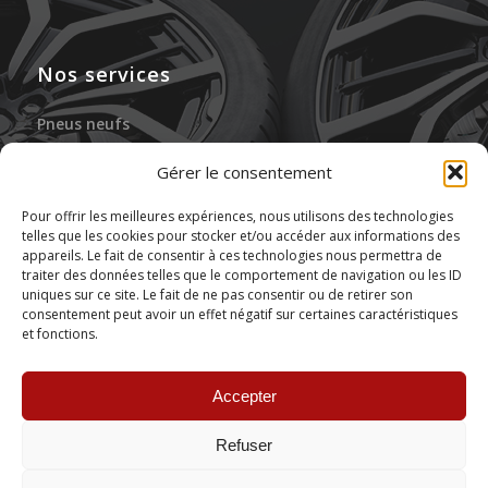
Nos services
Pneus neufs
Jantes neuves
Gérer le consentement
Gonflage à l’azote
Pour offrir les meilleures expériences, nous utilisons des technologies
telles que les cookies pour stocker et/ou accéder aux informations des
Réparation des pneus
appareils. Le fait de consentir à ces technologies nous permettra de
traiter des données telles que le comportement de navigation ou les ID
Stockage de pneus
uniques sur ce site. Le fait de ne pas consentir ou de retirer son
consentement peut avoir un effet négatif sur certaines caractéristiques
et fonctions.
Montage de pneus
Accepter
Refuser