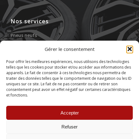
Nos services
Pneus neufs
Jantes neuves
Gérer le consentement
Gonflage à l’azote
Pour offrir les meilleures expériences, nous utilisons des technologies
telles que les cookies pour stocker et/ou accéder aux informations des
Réparation des pneus
appareils. Le fait de consentir à ces technologies nous permettra de
traiter des données telles que le comportement de navigation ou les ID
Stockage de pneus
uniques sur ce site. Le fait de ne pas consentir ou de retirer son
consentement peut avoir un effet négatif sur certaines caractéristiques
et fonctions.
Montage de pneus
Accepter
Refuser