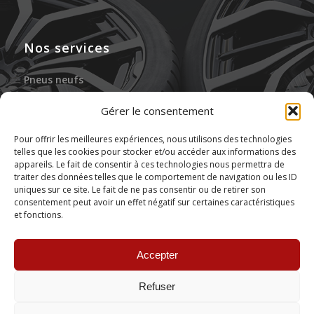
Nos services
Pneus neufs
Jantes neuves
Gérer le consentement
Gonflage à l’azote
Pour offrir les meilleures expériences, nous utilisons des technologies
telles que les cookies pour stocker et/ou accéder aux informations des
Réparation des pneus
appareils. Le fait de consentir à ces technologies nous permettra de
traiter des données telles que le comportement de navigation ou les ID
Stockage de pneus
uniques sur ce site. Le fait de ne pas consentir ou de retirer son
consentement peut avoir un effet négatif sur certaines caractéristiques
et fonctions.
Montage de pneus
Accepter
Refuser