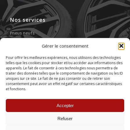
Nos services
Pneus neufs
Jantes neuves
Gérer le consentement
Gonflage à l’azote
Pour offrir les meilleures expériences, nous utilisons des technologies
telles que les cookies pour stocker et/ou accéder aux informations des
Réparation des pneus
appareils. Le fait de consentir à ces technologies nous permettra de
traiter des données telles que le comportement de navigation ou les ID
Stockage de pneus
uniques sur ce site. Le fait de ne pas consentir ou de retirer son
consentement peut avoir un effet négatif sur certaines caractéristiques
et fonctions.
Montage de pneus
Accepter
Refuser