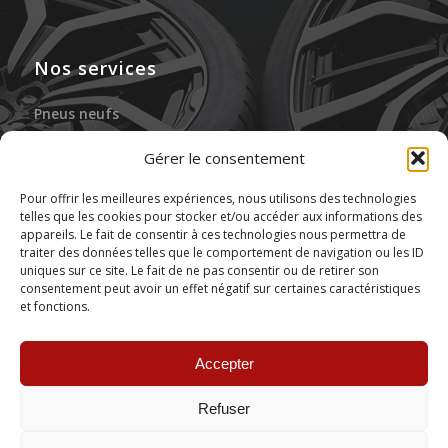
Nos services
Pneus neufs
Jantes neuves
Gérer le consentement
Gonflage à l’azote
Pour offrir les meilleures expériences, nous utilisons des technologies
telles que les cookies pour stocker et/ou accéder aux informations des
Réparation des pneus
appareils. Le fait de consentir à ces technologies nous permettra de
traiter des données telles que le comportement de navigation ou les ID
Stockage de pneus
uniques sur ce site. Le fait de ne pas consentir ou de retirer son
consentement peut avoir un effet négatif sur certaines caractéristiques
et fonctions.
Montage de pneus
Accepter
Refuser